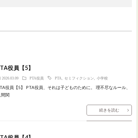
PTA役員【5】
2026.03.09
PTA役員
PTA
,
セミフィクション
,
小学校
PTA役員【5】 PTA役員、それは子どものために。 理不尽なルール、
人間関
続きを読む
PTA役員【4】