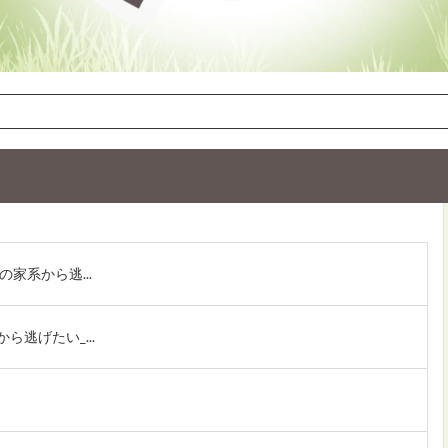
家系から逃...
逃げたい_...