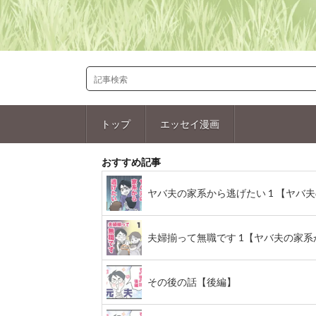
トップ
エッセイ漫画
おすすめ記事
ヤバ夫の家系から逃げたい 1 【ヤバ夫の
夫婦揃って無職です 1【ヤバ夫の家系から
その後の話【後編】