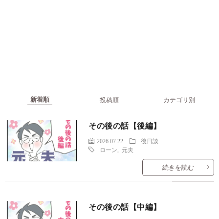
カテゴリ別
PTA役員
ご報告
オフ会は俺んちで！
ケチな彼と結婚したら
サイドストーリー
ズバッとゆうな
ヤバ夫から逃げたい
ヤバ夫の家系から逃げたい
両家バトルと秘密の浮気
夫が小児病棟からつまみ出された話
夫婦揃って無職です
後日談
消えた月謝の一万円
私の彼がヤバい件
その後の話【後編】
2026.07.22
後日談
ローン
,
元夫
続きを読む
その後の話【中編】