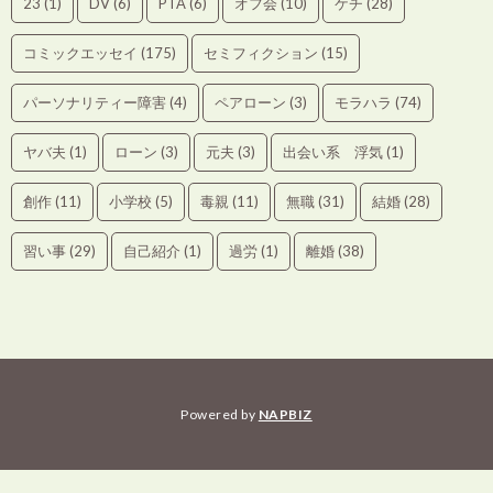
23
(1)
DV
(6)
PTA
(6)
オフ会
(10)
ケチ
(28)
コミックエッセイ
(175)
セミフィクション
(15)
パーソナリティー障害
(4)
ペアローン
(3)
モラハラ
(74)
ヤバ夫
(1)
ローン
(3)
元夫
(3)
出会い系 浮気
(1)
創作
(11)
小学校
(5)
毒親
(11)
無職
(31)
結婚
(28)
習い事
(29)
自己紹介
(1)
過労
(1)
離婚
(38)
Powered by
NAPBIZ