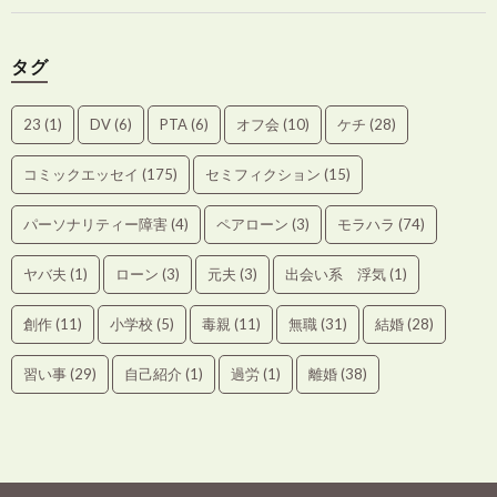
タグ
23
(1)
DV
(6)
PTA
(6)
オフ会
(10)
ケチ
(28)
コミックエッセイ
(175)
セミフィクション
(15)
パーソナリティー障害
(4)
ペアローン
(3)
モラハラ
(74)
ヤバ夫
(1)
ローン
(3)
元夫
(3)
出会い系 浮気
(1)
創作
(11)
小学校
(5)
毒親
(11)
無職
(31)
結婚
(28)
習い事
(29)
自己紹介
(1)
過労
(1)
離婚
(38)