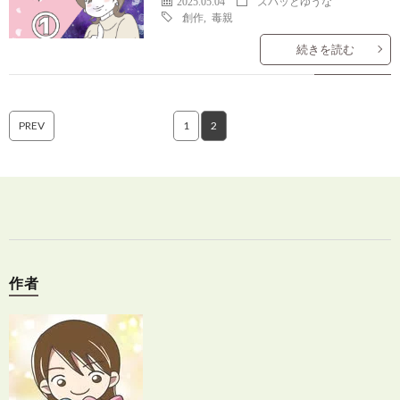
2025.05.04
ズバッとゆうな
創作
,
毒親
続きを読む
PREV
1
2
作者