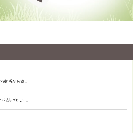
家系から逃...
逃げたい_...