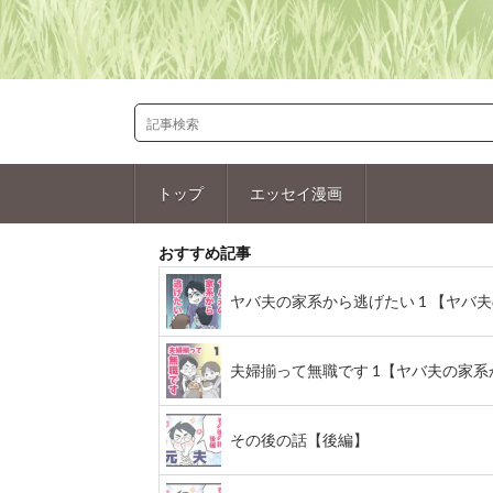
トップ
エッセイ漫画
おすすめ記事
ヤバ夫の家系から逃げたい 1 【ヤバ夫の
夫婦揃って無職です 1【ヤバ夫の家系から
その後の話【後編】