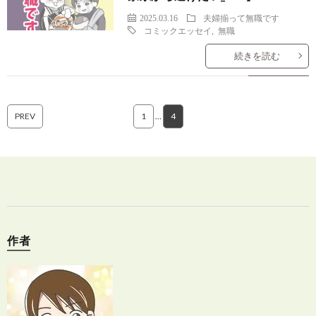
2025.03.16
夫婦揃って無職です
コミックエッセイ
,
無職
続きを読む
PREV
1
…
4
作者