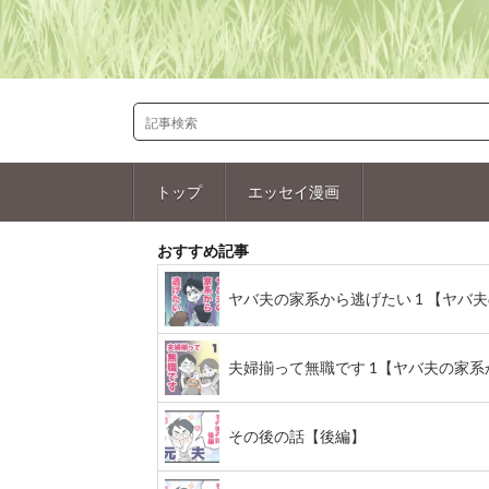
トップ
エッセイ漫画
おすすめ記事
ヤバ夫の家系から逃げたい 1 【ヤバ夫の
夫婦揃って無職です 1【ヤバ夫の家系から
その後の話【後編】