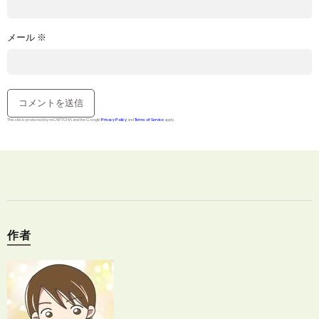
メール
※
This site is protected by reCAPTCHA and the Google
Privacy Policy
and
Terms of Service
apply.
作者