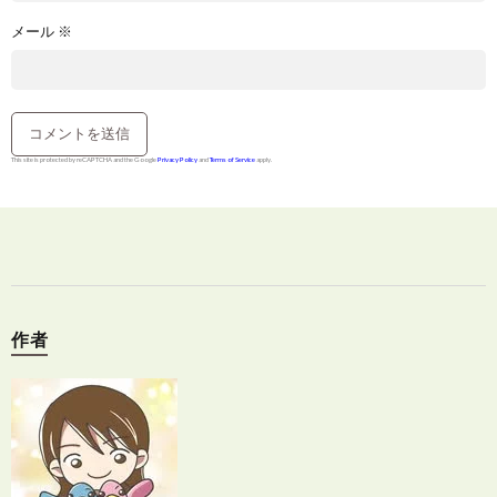
メール
※
This site is protected by reCAPTCHA and the Google
Privacy Policy
and
Terms of Service
apply.
作者