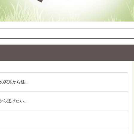
家系から逃...
逃げたい_...