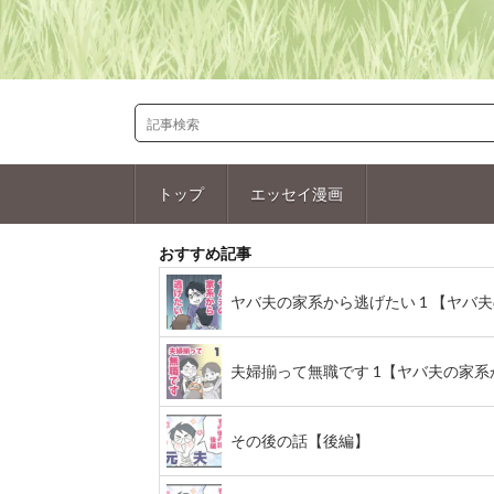
トップ
エッセイ漫画
おすすめ記事
ヤバ夫の家系から逃げたい 1 【ヤバ夫の
夫婦揃って無職です 1【ヤバ夫の家系から
その後の話【後編】