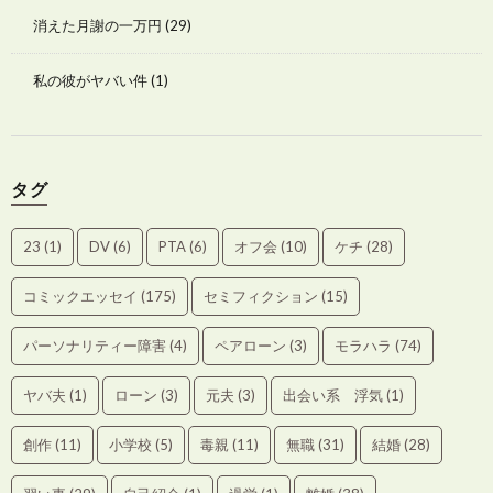
消えた月謝の一万円
(29)
私の彼がヤバい件
(1)
タグ
23
(1)
DV
(6)
PTA
(6)
オフ会
(10)
ケチ
(28)
コミックエッセイ
(175)
セミフィクション
(15)
パーソナリティー障害
(4)
ペアローン
(3)
モラハラ
(74)
ヤバ夫
(1)
ローン
(3)
元夫
(3)
出会い系 浮気
(1)
創作
(11)
小学校
(5)
毒親
(11)
無職
(31)
結婚
(28)