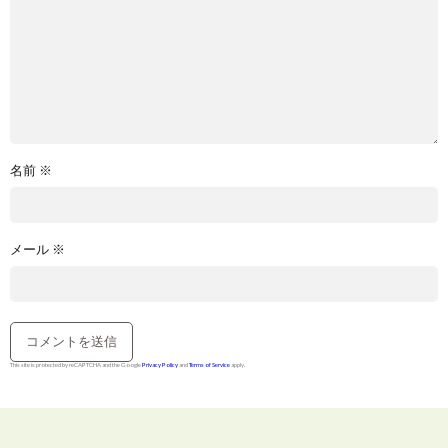
名前
※
メール
※
This site is protected by reCAPTCHA and the Google
Privacy Policy
and
Terms of Service
apply.