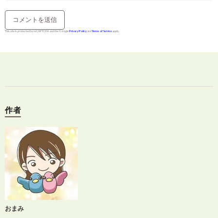
This site is protected by reCAPTCHA and the Google
Privacy Policy
and
Terms of Service
apply.
作者
おまみ