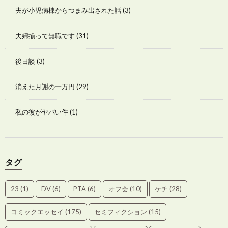
夫が小児病棟からつまみ出された話
(3)
夫婦揃って無職です
(31)
後日談
(3)
消えた月謝の一万円
(29)
私の彼がヤバい件
(1)
タグ
23
(1)
DV
(6)
PTA
(6)
オフ会
(10)
ケチ
(28)
コミックエッセイ
(175)
セミフィクション
(15)