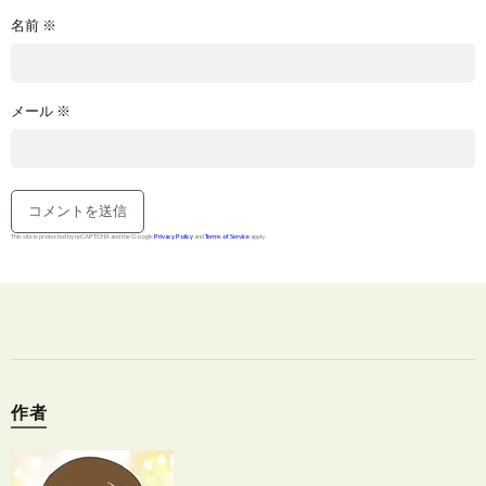
名前
※
メール
※
This site is protected by reCAPTCHA and the Google
Privacy Policy
and
Terms of Service
apply.
作者