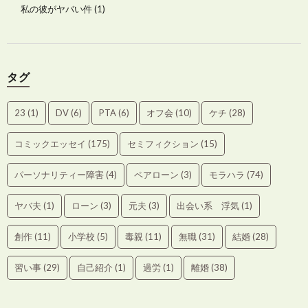
私の彼がヤバい件
(1)
タグ
23
(1)
DV
(6)
PTA
(6)
オフ会
(10)
ケチ
(28)
コミックエッセイ
(175)
セミフィクション
(15)
パーソナリティー障害
(4)
ペアローン
(3)
モラハラ
(74)
ヤバ夫
(1)
ローン
(3)
元夫
(3)
出会い系 浮気
(1)
創作
(11)
小学校
(5)
毒親
(11)
無職
(31)
結婚
(28)
習い事
(29)
自己紹介
(1)
過労
(1)
離婚
(38)