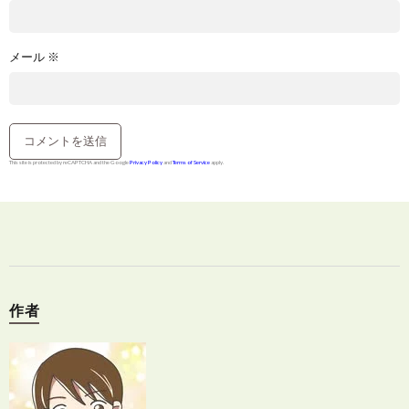
メール
※
This site is protected by reCAPTCHA and the Google
Privacy Policy
and
Terms of Service
apply.
作者