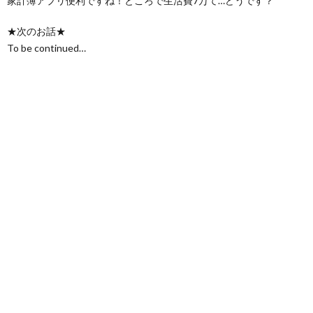
家計簿アプリ便利ですね！ところで生活費7万て…どうです？
★次のお話★
To be continued…