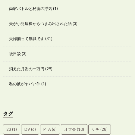
両家バトルと秘密の浮気
(1)
夫が小児病棟からつまみ出された話
(3)
夫婦揃って無職です
(31)
後日談
(3)
消えた月謝の一万円
(29)
私の彼がヤバい件
(1)
タグ
23
(1)
DV
(6)
PTA
(6)
オフ会
(10)
ケチ
(28)