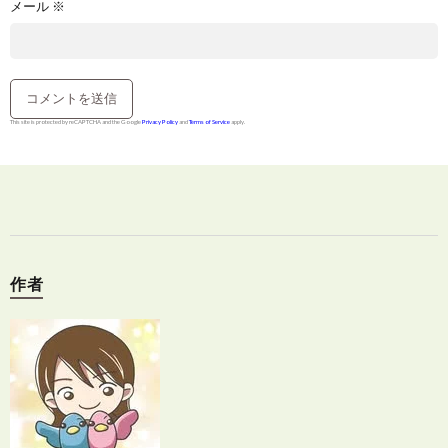
メール
※
This site is protected by reCAPTCHA and the Google
Privacy Policy
and
Terms of Service
apply.
作者