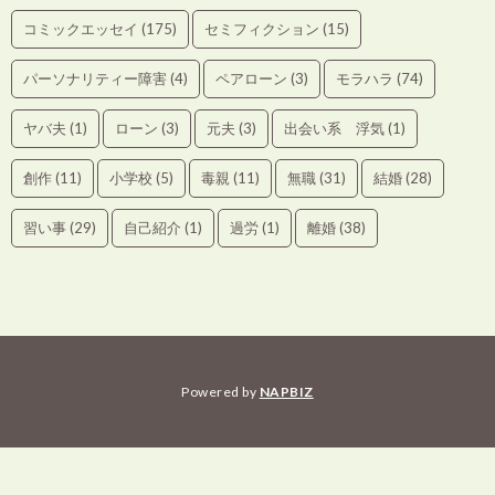
コミックエッセイ
(175)
セミフィクション
(15)
パーソナリティー障害
(4)
ペアローン
(3)
モラハラ
(74)
ヤバ夫
(1)
ローン
(3)
元夫
(3)
出会い系 浮気
(1)
創作
(11)
小学校
(5)
毒親
(11)
無職
(31)
結婚
(28)
習い事
(29)
自己紹介
(1)
過労
(1)
離婚
(38)
Powered by
NAPBIZ