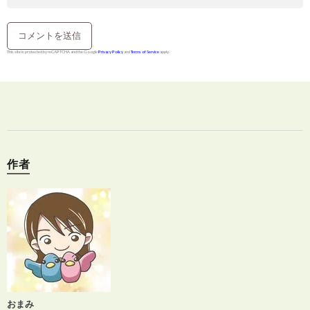
This site is protected by reCAPTCHA and the Google
Privacy Policy
and
Terms of Service
apply.
作者
おまみ