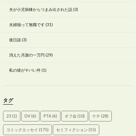
夫が小児病棟からつまみ出された話
(3)
夫婦揃って無職です
(31)
後日談
(3)
消えた月謝の一万円
(29)
私の彼がヤバい件
(1)
タグ
23
(1)
DV
(6)
PTA
(6)
オフ会
(10)
ケチ
(28)
コミックエッセイ
(175)
セミフィクション
(15)