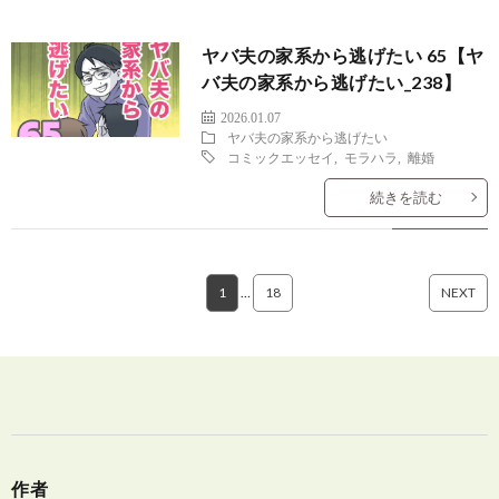
ヤバ夫の家系から逃げたい 65【ヤ
バ夫の家系から逃げたい_238】
2026.01.07
ヤバ夫の家系から逃げたい
コミックエッセイ
,
モラハラ
,
離婚
続きを読む
1
…
18
NEXT
作者