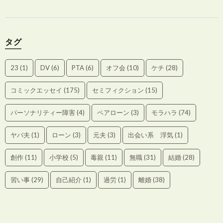
タグ
23
(1)
DV
(6)
PTA
(6)
オフ会
(10)
ケチ
(28)
コミックエッセイ
(175)
セミフィクション
(15)
パーソナリティー障害
(4)
ペアローン
(3)
モラハラ
(74)
ヤバ夫
(1)
ローン
(3)
元夫
(3)
出会い系 浮気
(1)
創作
(11)
小学校
(5)
毒親
(11)
無職
(31)
結婚
(28)
習い事
(29)
自己紹介
(1)
過労
(1)
離婚
(38)