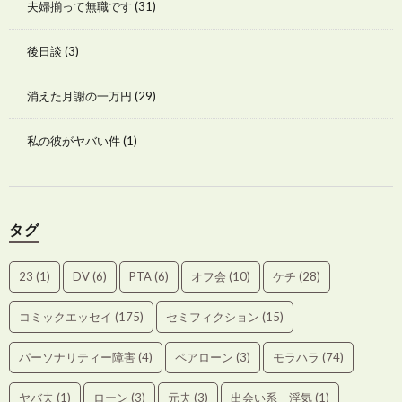
夫婦揃って無職です
(31)
後日談
(3)
消えた月謝の一万円
(29)
私の彼がヤバい件
(1)
タグ
23
(1)
DV
(6)
PTA
(6)
オフ会
(10)
ケチ
(28)
コミックエッセイ
(175)
セミフィクション
(15)
パーソナリティー障害
(4)
ペアローン
(3)
モラハラ
(74)
ヤバ夫
(1)
ローン
(3)
元夫
(3)
出会い系 浮気
(1)