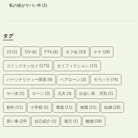
私の彼がヤバい件
(1)
タグ
23
(1)
DV
(6)
PTA
(6)
オフ会
(10)
ケチ
(28)
コミックエッセイ
(175)
セミフィクション
(15)
パーソナリティー障害
(4)
ペアローン
(3)
モラハラ
(74)
ヤバ夫
(1)
ローン
(3)
元夫
(3)
出会い系 浮気
(1)
創作
(11)
小学校
(5)
毒親
(11)
無職
(31)
結婚
(28)
習い事
(29)
自己紹介
(1)
過労
(1)
離婚
(38)