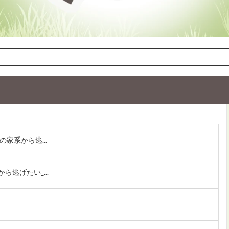
家系から逃...
逃げたい_...