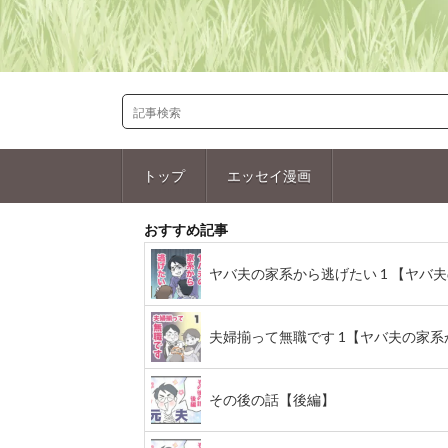
トップ
エッセイ漫画
おすすめ記事
ヤバ夫の家系から逃げたい 1 【ヤバ夫の
夫婦揃って無職です 1【ヤバ夫の家系から
その後の話【後編】