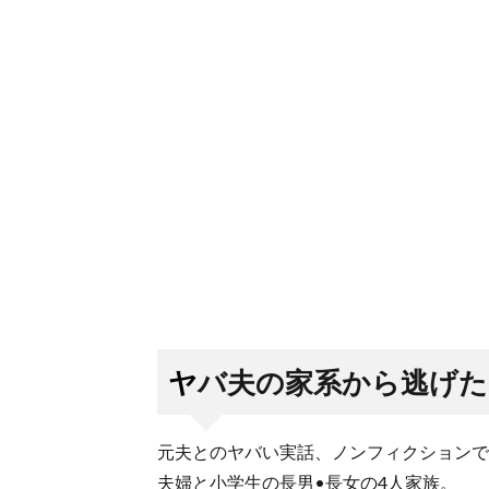
ヤバ夫の家系から逃げたい
元夫とのヤバい実話、ノンフィクションで
夫婦と小学生の長男•長女の4人家族。