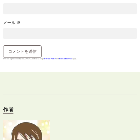
メール
※
This site is protected by reCAPTCHA and the Google
Privacy Policy
and
Terms of Service
apply.
作者