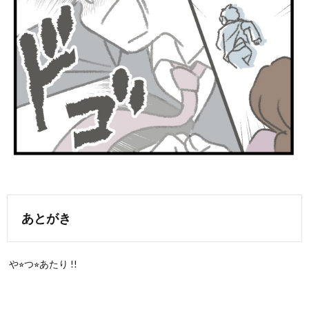
あとがき
や⭐︎つ⭐︎あたり !!