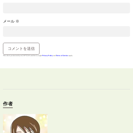
メール
※
This site is protected by reCAPTCHA and the Google
Privacy Policy
and
Terms of Service
apply.
作者