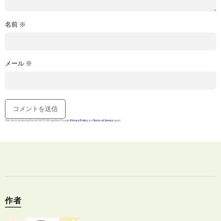
名前
※
メール
※
This site is protected by reCAPTCHA and the Google
Privacy Policy
and
Terms of Service
apply.
作者