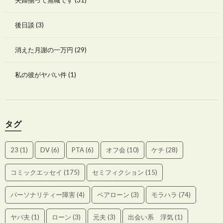
後日談
(3)
消えた月謝の一万円
(29)
私の彼がヤバい件
(1)
タグ
23
(1)
DV
(6)
PTA
(6)
オフ会
(10)
ケチ
(28)
コミックエッセイ
(175)
セミフィクション
(15)
パーソナリティー障害
(4)
ペアローン
(3)
モラハラ
(74)
ヤバ夫
(1)
ローン
(3)
元夫
(3)
出会い系 浮気
(1)