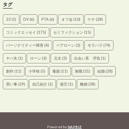
タグ
23
(1)
DV
(6)
PTA
(6)
オフ会
(10)
ケチ
(28)
コミックエッセイ
(175)
セミフィクション
(15)
パーソナリティー障害
(4)
ペアローン
(3)
モラハラ
(74)
ヤバ夫
(1)
ローン
(3)
元夫
(3)
出会い系 浮気
(1)
創作
(11)
小学校
(5)
毒親
(11)
無職
(31)
結婚
(28)
習い事
(29)
自己紹介
(1)
過労
(1)
離婚
(38)
Powered by
NAPBIZ