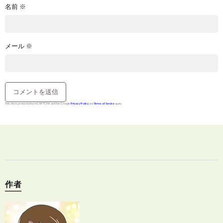
名前
※
メール
※
This site is protected by reCAPTCHA and the Google
Privacy Policy
and
Terms of Service
apply.
作者