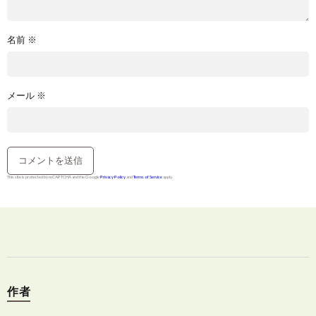
名前
※
メール
※
This site is protected by reCAPTCHA and the Google
Privacy Policy
and
Terms of Service
apply.
作者