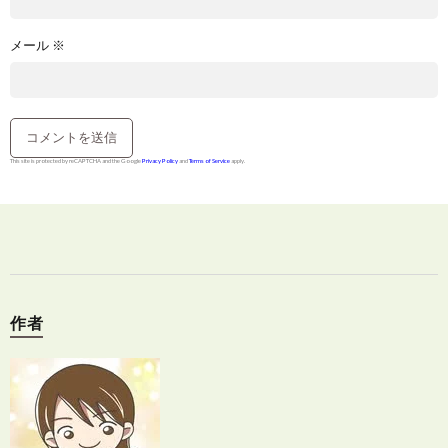
メール
※
This site is protected by reCAPTCHA and the Google
Privacy Policy
and
Terms of Service
apply.
作者