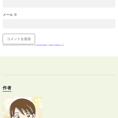
メール
※
This site is protected by reCAPTCHA and the Google
Privacy Policy
and
Terms of Service
apply.
作者