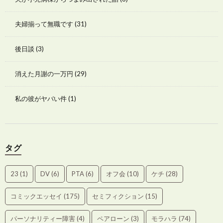
夫婦揃って無職です
(31)
後日談
(3)
消えた月謝の一万円
(29)
私の彼がヤバい件
(1)
タグ
23
(1)
DV
(6)
PTA
(6)
オフ会
(10)
ケチ
(28)
コミックエッセイ
(175)
セミフィクション
(15)
パーソナリティー障害
(4)
ペアローン
(3)
モラハラ
(74)