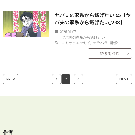
ヤバ夫の家系から逃げたい 65【ヤ
バ夫の家系から逃げたい_238】
2026.01.07
ヤバ夫の家系から逃げたい
コミックエッセイ
,
モラハラ
,
離婚
続きを読む
PREV
1
2
…
4
NEXT
作者