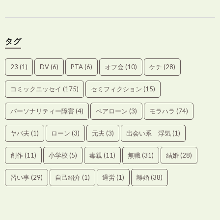
タグ
23
(1)
DV
(6)
PTA
(6)
オフ会
(10)
ケチ
(28)
コミックエッセイ
(175)
セミフィクション
(15)
パーソナリティー障害
(4)
ペアローン
(3)
モラハラ
(74)
ヤバ夫
(1)
ローン
(3)
元夫
(3)
出会い系 浮気
(1)
創作
(11)
小学校
(5)
毒親
(11)
無職
(31)
結婚
(28)
習い事
(29)
自己紹介
(1)
過労
(1)
離婚
(38)