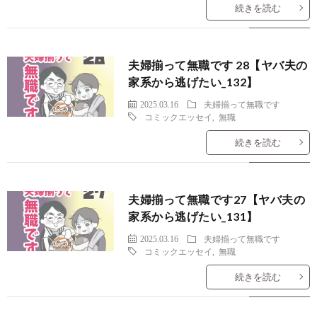
続きを読む
夫婦揃って無職です 28【ヤバ夫の
家系から逃げたい_132】
2025.03.16
夫婦揃って無職です
コミックエッセイ
,
無職
続きを読む
夫婦揃って無職です27【ヤバ夫の
家系から逃げたい_131】
2025.03.16
夫婦揃って無職です
コミックエッセイ
,
無職
続きを読む