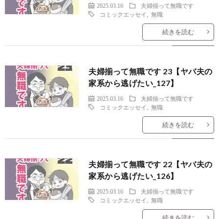
2025.03.16
夫婦揃って無職です
コミックエッセイ
,
無職
続きを読む
夫婦揃って無職です 23【ヤバ夫の
家系から逃げたい_127】
2025.03.16
夫婦揃って無職です
コミックエッセイ
,
無職
続きを読む
夫婦揃って無職です 22【ヤバ夫の
家系から逃げたい_126】
2025.03.16
夫婦揃って無職です
コミックエッセイ
,
無職
続きを読む