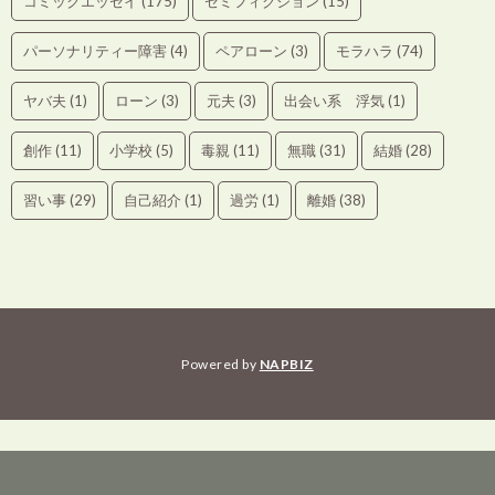
コミックエッセイ
(175)
セミフィクション
(15)
パーソナリティー障害
(4)
ペアローン
(3)
モラハラ
(74)
ヤバ夫
(1)
ローン
(3)
元夫
(3)
出会い系 浮気
(1)
創作
(11)
小学校
(5)
毒親
(11)
無職
(31)
結婚
(28)
習い事
(29)
自己紹介
(1)
過労
(1)
離婚
(38)
Powered by
NAPBIZ