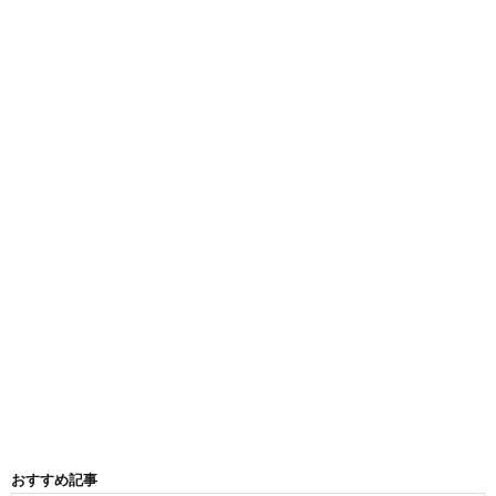
おすすめ記事