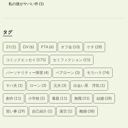
私の彼がヤバい件
(1)
タグ
23
(1)
DV
(6)
PTA
(6)
オフ会
(10)
ケチ
(28)
コミックエッセイ
(175)
セミフィクション
(15)
パーソナリティー障害
(4)
ペアローン
(3)
モラハラ
(74)
ヤバ夫
(1)
ローン
(3)
元夫
(3)
出会い系 浮気
(1)
創作
(11)
小学校
(5)
毒親
(11)
無職
(31)
結婚
(28)
習い事
(29)
自己紹介
(1)
過労
(1)
離婚
(38)